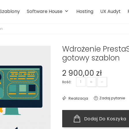
 Szablony
Software House
Hosting
UX Audyt
keyboard_arrow_down
on
Wdrożenie PrestaS
gotowy szablon
2 900,00 zł
+
-
Ilość:
Zadaj pytanie
Realizacja
Dodaj Do Koszyka