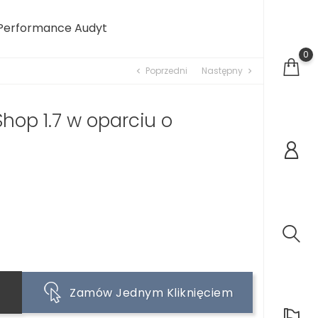
Performance Audyt
0
Poprzedni
Następny
chevron_left
chevron_right
hop 1.7 w oparciu o
Zamów Jednym Kliknięciem