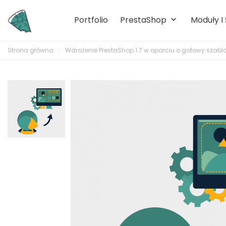
Portfolio
PrestaShop
Moduły I
keyboard_arrow_down
Strona główna
Wdrożenie PrestaShop 1.7 w oparciu o gotowy szabl