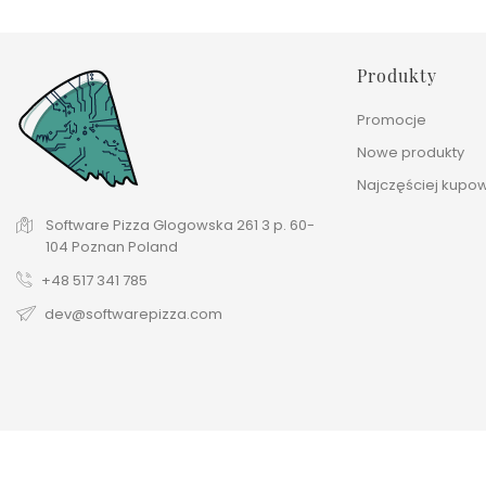
Produkty
Promocje
Nowe produkty
Najczęściej kupo
Software Pizza
Glogowska 261
3 p.
60-
104 Poznan
Poland
+48 517 341 785
dev@softwarepizza.com